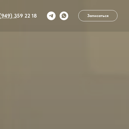
 (949)
3
59 22 18
Записаться